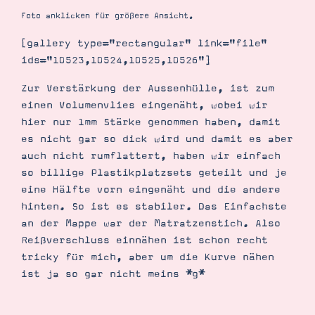
Demonstrator werden
Foto anklicken für größere Ansicht.
Blog
Gutscheine
[gallery type="rectangular" link="file"
Produkte erklärt
ids="10523,10524,10525,10526"]
Über mich
Über Stampin’ Up!
Zur Verstärkung der Aussenhülle, ist zum
einen Volumenvlies eingenäht, wobei wir
hier nur 1mm Stärke genommen haben, damit
es nicht gar so dick wird und damit es aber
auch nicht rumflattert, haben wir einfach
so billige Plastikplatzsets geteilt und je
Tipps & Tricks
eine Hälfte vorn eingenäht und die andere
Ordnungstipps
hinten. So ist es stabiler. Das Einfachste
an der Mappe war der Matratzenstich. Also
Reißverschluss einnähen ist schon recht
tricky für mich, aber um die Kurve nähen
ist ja so gar nicht meins *g*