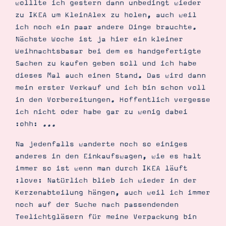
wolllte ich gestern dann unbedingt wieder
Demonstrator werden
zu IKEA um KleinAlex zu holen, auch weil
Blog
Gutscheine
ich noch ein paar andere Dinge brauchte.
Produkte erklärt
Nächste Woche ist ja hier ein kleiner
Über mich
Über Stampin’ Up!
Weihnachtsbasar bei dem es handgefertigte
Sachen zu kaufen geben soll und ich habe
dieses Mal auch einen Stand. Das wird dann
mein erster Verkauf und ich bin schon voll
in den Vorbereitungen. Hoffentlich vergesse
ich nicht oder habe gar zu wenig dabei
:ohh: ...
Tipps & Tricks
Ordnungstipps
Na jedenfalls wanderte noch so einiges
anderes in den Einkaufswagen, wie es halt
immer so ist wenn man durch IKEA läuft
:love: Natürlich blieb ich wieder in der
Kerzenabteilung hängen, auch weil ich immer
noch auf der Suche nach passendenden
Teelichtgläsern für meine Verpackung bin