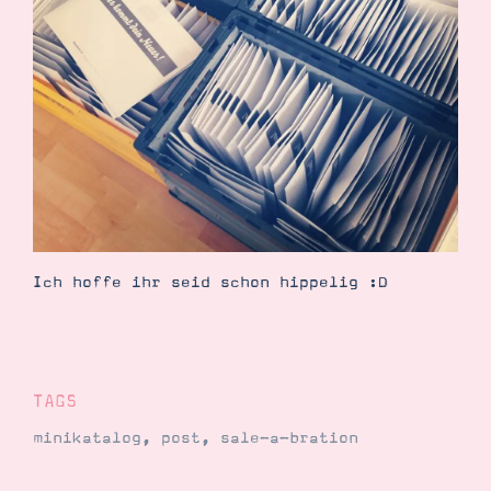
Demonstrator werden
Blog
Gutscheine
Produkte erklärt
Über mich
Über Stampin’ Up!
Ich hoffe ihr seid schon hippelig :D
Tipps & Tricks
Ordnungstipps
TAGS
minikatalog
,
post
,
sale-a-bration