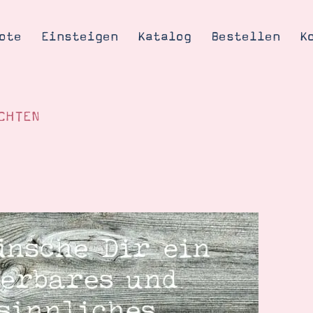
ote
Einsteigen
Katalog
Bestellen
K
CHTEN
Tipps & Tricks
te
Ordnungstipp
trator werden
eine
kte erklärt
mich
Stampin’ Up!