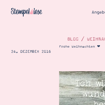
Angeb
BLOG
/
WEIHNA
Frohe Weihnachten ❤︎
24. DEZEMBER 2016
Angebo
Hier
Demons
Starten
Blog
Katalog
Gutsch
Produ
Bestellen
Über 
Kontakt
Über 