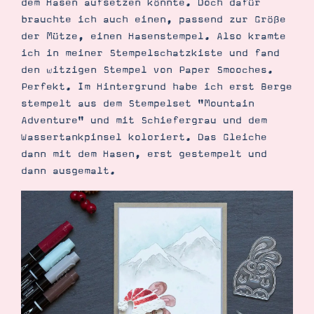
dem Hasen aufsetzen könnte. Doch dafür
Demonstrator werden
brauchte ich auch einen, passend zur Größe
Blog
Gutscheine
der Mütze, einen Hasenstempel. Also kramte
Produkte erklärt
ich in meiner Stempelschatzkiste und fand
Über mich
den witzigen Stempel von Paper Smooches.
Über Stampin’ Up!
Perfekt. Im Hintergrund habe ich erst Berge
stempelt aus dem Stempelset "Mountain
Adventure" und mit Schiefergrau und dem
Wassertankpinsel koloriert. Das Gleiche
dann mit dem Hasen, erst gestempelt und
dann ausgemalt.
Tipps & Tricks
Ordnungstipps