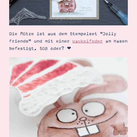
Die Mütze ist aus dem Stempelset "Jolly
Suche
Impressum
Datenschutz
Friends" und mit einer
Wackelfeder
am Hasen
befestigt. Süß oder? ❤︎