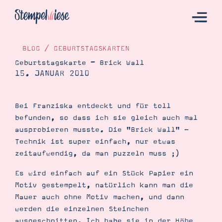
BLOG
/
GEBURTSTAGSKARTEN
Geburtstagskarte – Brick Wall
15. JANUAR 2010
Hier Starten
Katalog
Bei Franziska entdeckt und für toll
Bestellen
befunden, so dass ich sie gleich auch mal
Kontakt
ausprobieren musste. Die "Brick Wall" -
Technik ist super einfach, nur etwas
zeitaufwendig, da man puzzeln muss ;)
Es wird einfach auf ein Stück Papier ein
Motiv gestempelt, natürlich kann man die
Mauer auch ohne Motiv machen, und dann
werden die einzelnen Steinchen
Angebote
ausgeschnitten. Ich habe sie in der Höhe