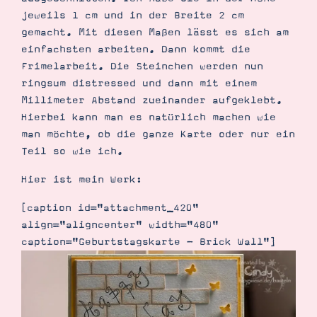
Demonstrator werden
jeweils 1 cm und in der Breite 2 cm
Blog
gemacht. Mit diesen Maßen lässt es sich am
Gutscheine
Produkte erklärt
einfachsten arbeiten. Dann kommt die
Über mich
Frimelarbeit. Die Steinchen werden nun
Über Stampin’ Up!
ringsum distressed und dann mit einem
Millimeter Abstand zueinander aufgeklebt.
Hierbei kann man es natürlich machen wie
man möchte, ob die ganze Karte oder nur ein
Teil so wie ich.
Hier ist mein Werk:
Tipps & Tricks
Ordnungstipps
[caption id="attachment_420"
align="aligncenter" width="480"
caption="Geburtstagskarte - Brick Wall"]