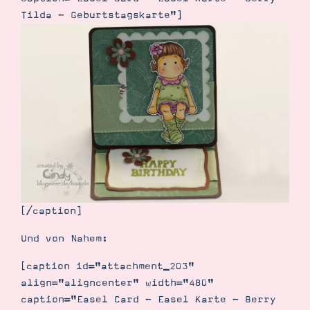
Demonstrator werden
Tilda - Geburtstagskarte"]
Blog
Gutscheine
Produkte erklärt
Über mich
Über Stampin’ Up!
Tipps & Tricks
Ordnungstipps
[/caption]
Und von Nahem:
[caption id="attachment_203"
align="aligncenter" width="480"
caption="Easel Card - Easel Karte - Berry