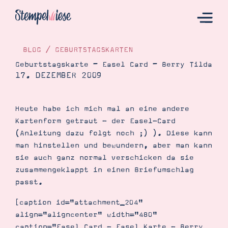
BLOG
/
GEBURTSTAGSKARTEN
Geburtstagskarte – Easel Card – Berry Tilda
17. DEZEMBER 2009
Hier Starten
Katalog
Heute habe ich mich mal an eine andere
Bestellen
Kartenform getraut - der Easel-Card
Kontakt
(Anleitung dazu folgt noch ;) ). Diese kann
man hinstellen und bewundern, aber man kann
sie auch ganz normal verschicken da sie
zusammengeklappt in einen Briefumschlag
passt.
[caption id="attachment_204"
align="aligncenter" width="480"
Angebote
caption="Easel Card - Easel Karte - Berry