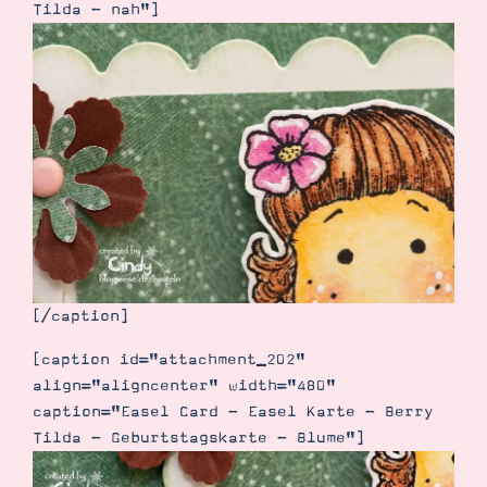
Tilda - nah"]
Suche
Impressum
Datenschutz
[/caption]
[caption id="attachment_202"
align="aligncenter" width="480"
caption="Easel Card - Easel Karte - Berry
Tilda - Geburtstagskarte - Blume"]