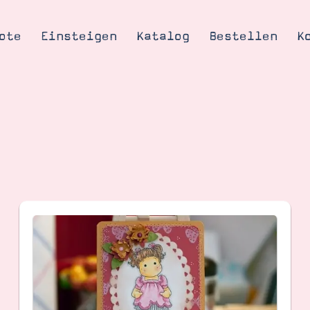
ote
Einsteigen
Katalog
Bestellen
K
Tipps & Tricks
te
Ordnungstipp
trator werden
eine
kte erklärt
mich
Stampin’ Up!