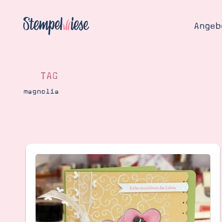
Angeb
TAG
magnolia
Angebo
Hier
Demons
Starten
Blog
Katalog
Gutsch
Produ
Bestellen
Über 
Kontakt
Über 