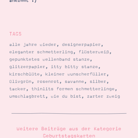
ankommt :)
TAGS
alle jahre wieder
,
designerpapier
,
eleganter schmetterling
,
flüsterweiß
,
gepunktetes wellenband stanze
,
glitzerpapier
,
itty bitty stanze
,
kirschblüte
,
kleiner wunscherfüller
,
Olivgrün
,
rosenrot
,
savanne
,
silber
,
tacker
,
thinlits formen schmetterlinge
,
umschlagbrett
,
wie du bist
,
zarter zweig
Weitere Beiträge aus der Kategorie
Geburtstagskarten