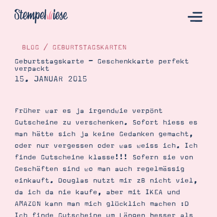
BLOG
/
GEBURTSTAGSKARTEN
Geburtstagskarte – Geschenkkarte perfekt
verpackt
Hier Starten
15. JANUAR 2015
Katalog
Bestellen
Früher war es ja irgendwie verpönt
Gutscheine zu verschenken. Sofort hiess es
Kontakt
man hätte sich ja keine Gedanken gemacht,
oder nur vergessen oder was weiss ich. Ich
finde Gutscheine klasse!!! Sofern sie von
Geschäften sind wo man auch regelmässig
einkauft. Douglas nutzt mir zB nicht viel,
da ich da nie kaufe, aber mit IKEA und
AMAZON kann man mich glücklich machen :D
Angebote
Ich finde Gutscheine um Längen besser als