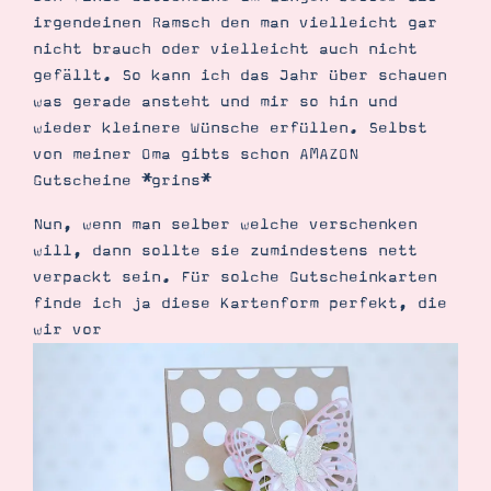
Demonstrator werden
irgendeinen Ramsch den man vielleicht gar
Blog
nicht brauch oder vielleicht auch nicht
Gutscheine
Produkte erklärt
gefällt. So kann ich das Jahr über schauen
Über mich
was gerade ansteht und mir so hin und
Über Stampin’ Up!
wieder kleinere Wünsche erfüllen. Selbst
von meiner Oma gibts schon AMAZON
Gutscheine *grins*
Nun, wenn man selber welche verschenken
will, dann sollte sie zumindestens nett
verpackt sein. Für solche Gutscheinkarten
Tipps & Tricks
finde ich ja diese Kartenform perfekt, die
Ordnungstipps
wir vor