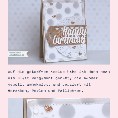
Demonstrator werden
Blog
Gutscheine
Produkte erklärt
Über mich
Über Stampin’ Up!
Tipps & Tricks
Auf die getupften Kreise habe ich dann noch
Ordnungstipps
ein Blatt Pergament genäht, die Ränder
gewollt umgeknickt und verziert mit
Herzchen, Perlen und Pailletten.