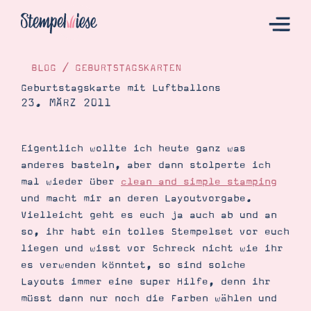
BLOG
/
GEBURTSTAGSKARTEN
Geburtstagskarte mit Luftballons
23. MÄRZ 2011
Hier Starten
Katalog
Eigentlich wollte ich heute ganz was
Bestellen
anderes basteln, aber dann stolperte ich
Kontakt
mal wieder über
clean and simple stamping
und macht mir an deren Layoutvorgabe.
Vielleicht geht es euch ja auch ab und an
so, ihr habt ein tolles Stempelset vor euch
liegen und wisst vor Schreck nicht wie ihr
es verwenden könntet, so sind solche
Layouts immer eine super Hilfe, denn ihr
müsst dann nur noch die Farben wählen und
Angebote