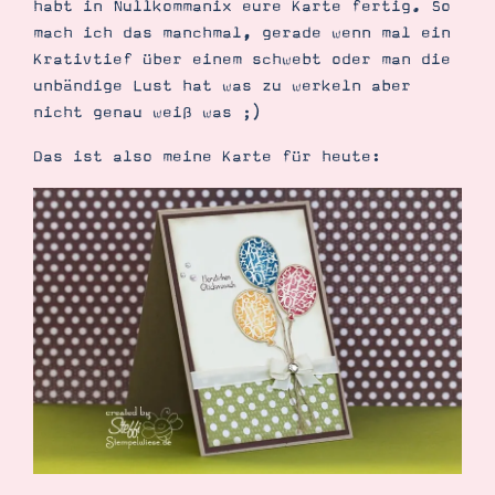
habt in Nullkommanix eure Karte fertig. So
Demonstrator werden
mach ich das manchmal, gerade wenn mal ein
Blog
Gutscheine
Krativtief über einem schwebt oder man die
Produkte erklärt
unbändige Lust hat was zu werkeln aber
Über mich
Über Stampin’ Up!
nicht genau weiß was ;)
Das ist also meine Karte für heute:
Tipps & Tricks
Ordnungstipps