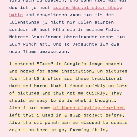
sind nach zu basteln. Und dann fiel mir ein
das ich ja noch
solche Wackelfedern übrig
hatte
und desweiteren kann man mit der
Eulenstanze ja nicht nur Eulen stanzen
sondern zB auch Kühe wie in meinem Fall.
Mehrere Stanzformen übereinander nennt man
auch Punch Art. Und so versuchte ich das
neue Thema umzusetzen.
I entered "Farm" in Google's image search
Suche
Impressum
Datenschutz
and hoped for some inspiration. On pictures
from the US i often saw these traditional
dark red barns that i found quickly on lots
of pictures and that got me quickly. They
should be easy to do is what i thought.
Also i had some
of these Wiggling feathers
left that i used in a swap project before.
Also the owl punch can be misused to create
cows - so here we go. Farming it is.