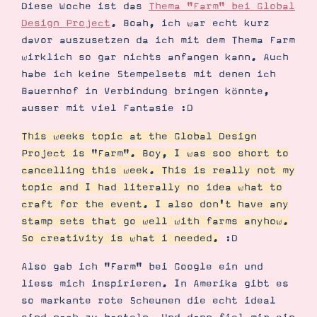
Demonstrator werden
Diese Woche ist das
Thema "Farm" bei Global
Blog
Design Project
. Boah, ich war echt kurz
Gutscheine
davor auszusetzen da ich mit dem Thema Farm
Produkte erklärt
wirklich so gar nichts anfangen kann. Auch
Über mich
Über Stampin’ Up!
habe ich keine Stempelsets mit denen ich
Bauernhof in Verbindung bringen könnte,
ausser mit viel Fantasie :D
This weeks topic at the Global Design
Project is "Farm". Boy, I was soo short to
cancelling this week. This is really not my
topic and I had literally no idea what to
Tipps & Tricks
Ordnungstipps
craft for the event. I also don't have any
stamp sets that go well with farms anyhow.
So creativity is what i needed.
:D
Also gab ich "Farm" bei Google ein und
liess mich inspirieren. In Amerika gibt es
so markante rote Scheunen die echt ideal