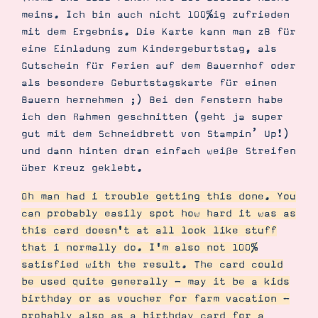
meins. Ich bin auch nicht 100%ig zufrieden
mit dem Ergebnis. Die Karte kann man zB für
eine Einladung zum Kindergeburtstag, als
Gutschein für Ferien auf dem Bauernhof oder
als besondere Geburtstagskarte für einen
Bauern hernehmen ;) Bei den Fenstern habe
ich den Rahmen geschnitten (geht ja super
gut mit dem Schneidbrett von Stampin’ Up!)
und dann hinten dran einfach weiße Streifen
über Kreuz geklebt.
Oh man had i trouble getting this done. You
can probably easily spot how hard it was as
this card doesn't at all look like stuff
that i normally do. I'm also not 100%
satisfied with the result. The card could
be used quite generally - may it be a kids
birthday or as voucher for farm vacation -
probably also as a birthday card for a