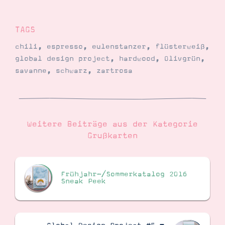
TAGS
chili
,
espresso
,
eulenstanzer
,
flüsterweiß
,
global design project
,
hardwood
,
Olivgrün
,
savanne
,
schwarz
,
zartrosa
Weitere Beiträge aus der Kategorie
Grußkarten
Frühjahr-/Sommerkatalog 2016
Sneak Peek