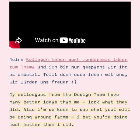
Meine
Kollegen haben auch wunderbare Ideen
zum Thema
und ich bin nun gespannt wir ihr
es umsetzt. Teilt doch eure Ideen mit uns,
wir würden uns freuen :)
My colleagues from the Design Team have
many better ideas than me - look what they
did. Also i'm so keen to see what youl will
be doing around farms - i bet you're doing
much better than i did.