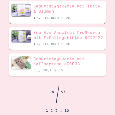
Demonstrator werden
Geburtstagskarte mit Torte
Blog
& Blumen
Gutscheine
Produkte erklärt
17. FEBRUAR 2020
Über mich
Über Stampin’ Up!
You Are Amazing: Grußkarte
mit Frühlingsblüten #GDP227
10. FEBRUAR 2020
Geburtstagskarte mit
Kaffeepause #GDP98
Tipps & Tricks
31. JULI 2017
Ordnungstipps
/
06
93
1
2
3
…
16