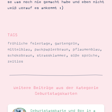
so was noch nie gemacht habe und eben nicht
weiß worauf es ankommt :)
Suche
Impressum
Datenschutz
TAGS
fröhliche feiertage
,
gartengrün
,
mittelblau
,
packpapierbraun
,
pflaumenblau
,
schokobraun
,
strassklammer
,
süße sprüche
,
zeitlos
Weitere Beiträge aus der Kategorie
Geburtstagskarten
Geburtstagskarte und Box in a