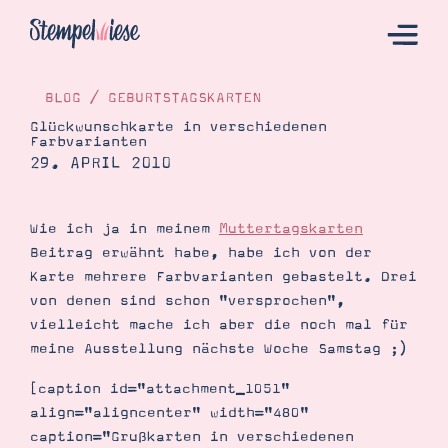
BLOG
/
GEBURTSTAGSKARTEN
Glückwunschkarte in verschiedenen
Farbvarianten
Hier Starten
29. APRIL 2010
Katalog
Bestellen
Wie ich ja in meinem
Muttertagskarten
Beitrag erwähnt habe, habe ich von der
Kontakt
Karte mehrere Farbvarianten gebastelt. Drei
von denen sind schon "versprochen",
vielleicht mache ich aber die noch mal für
meine Ausstellung nächste Woche Samstag ;)
[caption id="attachment_1051"
align="aligncenter" width="480"
caption="Grußkarten in verschiedenen
Angebote