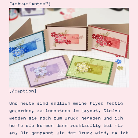
Demonstrator werden
Farbvarianten"]
Blog
Gutscheine
Produkte erklärt
Über mich
Über Stampin’ Up!
Tipps & Tricks
Ordnungstipps
[/caption]
Und heute sind endlich meine Flyer fertig
geworden, zumindestens im Layout. Gleich
werden sie noch zum Druck gegeben und ich
hoffe sie kommen dann rechtzeitig bei mir
an. Bin gespannt wie der Druck wird, da ich