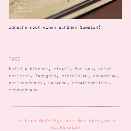
Wünsche noch einen schönen Samstag!
TAGS
build a blossom
,
clearly for you
,
color
spritzer
,
farngrün
,
mittelblau
,
ozeanblau
,
perlenschmuck
,
savanne
,
schattenbilder
,
schokobraun
Weitere Beiträge aus der Kategorie
Grußkarten