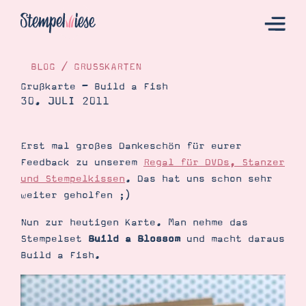
BLOG
/
GRUSSKARTEN
Grußkarte – Build a Fish
30. JULI 2011
Hier Starten
Katalog
Erst mal großes Dankeschön für eurer
Bestellen
Feedback zu unserem
Regal für DVDs, Stanzer
Kontakt
und Stempelkissen
. Das hat uns schon sehr
weiter geholfen ;)
Nun zur heutigen Karte. Man nehme das
Stempelset
Build a Blossom
und macht daraus
Build a Fish.
Angebote