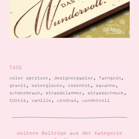
TAGS
color spritzer
,
designerpapier
,
farngrün
,
granit
,
osterglocke
,
rosenrot
,
savanne
,
schokobraun
,
strassklammer
,
strassschmuck
,
türkis
,
vanille
,
windrad
,
wundervoll
Weitere Beiträge aus der Kategorie