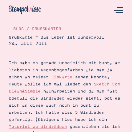
BLOG
/
GRUSSKARTEN
Grußkarte – Das Leben ist Wundervoll
24. JULI 2011
Hier Starten
Katalog
Ich habe es gerade unheimlich mit bunt, am
Bestellen
liebsten in Regenbogenfarben wie man ja
Kontakt
schon an meiner
Eiskarte
sehen konnte.
Heute wollte ich mal wieder den
Sketch von
Clean&Simple
nacharbeiten und da man fast
überall die Windräder wieder sieht, bot es
sich an diese auch noch in bunt zu
arbeiten. Ich hatte also 5 Windräder
gefertigt (übrigens hier habe ich ein
Tutorial zu Windrädern
geschrieben wie ich
Angebote