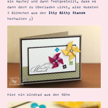
sie mache) und dann festgestellt, dass es
Demonstrator werden
dann doch zu überladen wirkt, also mussten
Blog
Gutscheine
3 Blümchen aus der
Itty Bitty Stanze
Produkte erklärt
herhalten ;)
Über mich
Über Stampin’ Up!
Tipps & Tricks
Ordnungstipps
Hier ein Windrad aus der Nähe