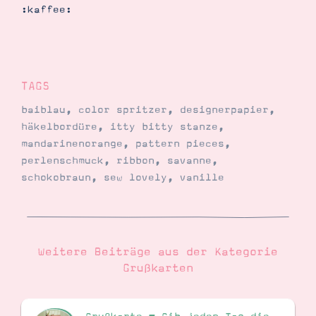
:kaffee:
TAGS
baiblau
,
color spritzer
,
designerpapier
,
häkelbordüre
,
itty bitty stanze
,
mandarinenorange
,
pattern pieces
,
perlenschmuck
,
ribbon
,
savanne
,
schokobraun
,
sew lovely
,
vanille
Weitere Beiträge aus der Kategorie
Grußkarten