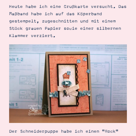
Demonstrator werden
Heute habe ich eine Grußkarte versucht. Das
Blog
Maßband habe ich auf das Köperband
Gutscheine
Produkte erklärt
gestempelt, zugeschnitten und mit einem
Über mich
Stück grauen Papier sowie einer silbernen
Über Stampin’ Up!
Klammer verziert.
Tipps & Tricks
Ordnungstipps
Der Schneiderpuppe habe ich einen "Rock"