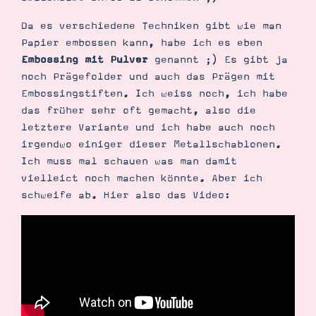
Demonstrator werden
Blog
Da es verschiedene Techniken gibt wie man
Gutscheine
Papier embossen kann, habe ich es eben
Produkte erklärt
Embossing mit Pulver
genannt ;) Es gibt ja
Über mich
Über Stampin’ Up!
noch Prägefolder und auch das Prägen mit
Embossingstiften. Ich weiss noch, ich habe
das früher sehr oft gemacht, also die
letztere Variante und ich habe auch noch
irgendwo einiger dieser Metallschablonen.
Ich muss mal schauen was man damit
vielleict noch machen könnte. Aber ich
Tipps & Tricks
schweife ab. Hier also das Video:
Ordnungstipps