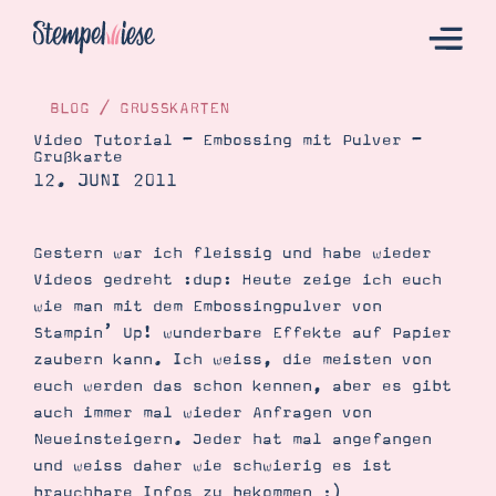
BLOG
/
GRUSSKARTEN
Video Tutorial – Embossing mit Pulver –
Grußkarte
Hier Starten
12. JUNI 2011
Katalog
Bestellen
Gestern war ich fleissig und habe wieder
Videos gedreht :dup: Heute zeige ich euch
Kontakt
wie man mit dem Embossingpulver von
Stampin’ Up! wunderbare Effekte auf Papier
zaubern kann. Ich weiss, die meisten von
euch werden das schon kennen, aber es gibt
auch immer mal wieder Anfragen von
Neueinsteigern. Jeder hat mal angefangen
und weiss daher wie schwierig es ist
Angebote
brauchbare Infos zu bekommen ;)