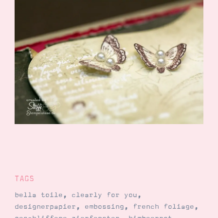
TAGS
bella toile
,
clearly for you
,
designerpapier
,
embossing
,
french foliage
,