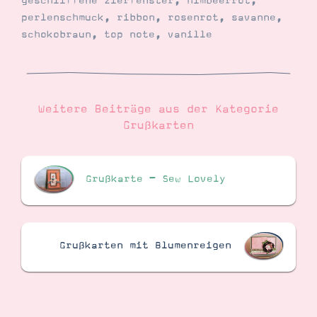
geschliffene zierfenster
,
himbeerrot
,
perlenschmuck
,
ribbon
,
rosenrot
,
savanne
,
schokobraun
,
top note
,
vanille
Weitere Beiträge aus der Kategorie
Grußkarten
Grußkarte – Sew Lovely
Grußkarten mit Blumenreigen