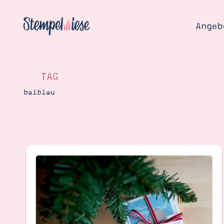
Angeb
TAG
baiblau
Angebo
Hier
Demons
Starten
Blog
Katalog
Gutsch
Produ
Bestellen
Über 
Kontakt
Über 