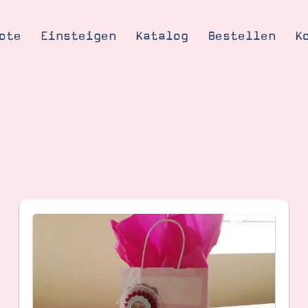
ote
Einsteigen
Katalog
Bestellen
K
Tipps & Tricks
te
Ordnungstipp
trator werden
eine
kte erklärt
mich
Stampin’ Up!