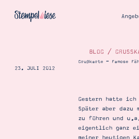
Angeb
BLOG
/
GRUSSKA
Grußkarte – Famose Fä
23. JULI 2012
Angebo
Hier
Demons
Starten
Blog
Gestern hatte ich
Katalog
Gutsch
Später aber dazu 
Produ
Bestellen
zu führen und u.
Über 
Kontakt
eigentlich ganz e
Über 
meiner heutigen K