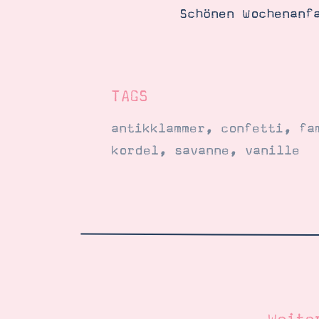
Schönen Wochenanf
TAGS
antikklammer
,
confetti
,
fa
kordel
,
savanne
,
vanille