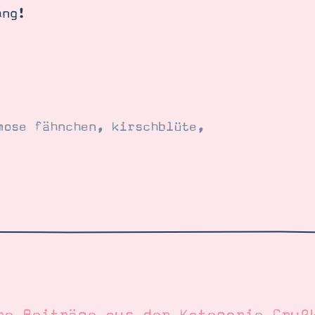
ang!
mose fähnchen
,
kirschblüte
,