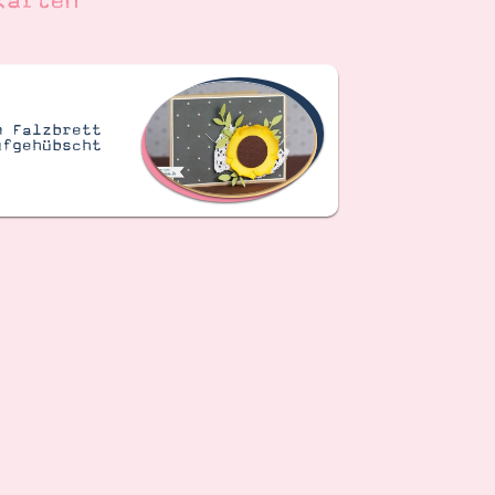
karten
m Falzbrett
ufgehübscht