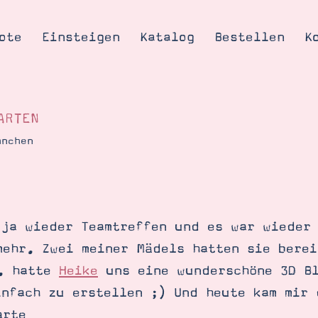
ote
Einsteigen
Katalog
Bestellen
K
RTEN
hnchen
Tipps & Tricks
te
Ordnungstipp
trator werden
 ja wieder Teamtreffen und es war wieder
eine
mehr. Zwei meiner Mädels hatten sie berei
kte erklärt
a. hatte
Heike
uns eine wunderschöne 3D Bl
mich
infach zu erstellen ;) Und heute kam mir 
Stampin’ Up!
arte