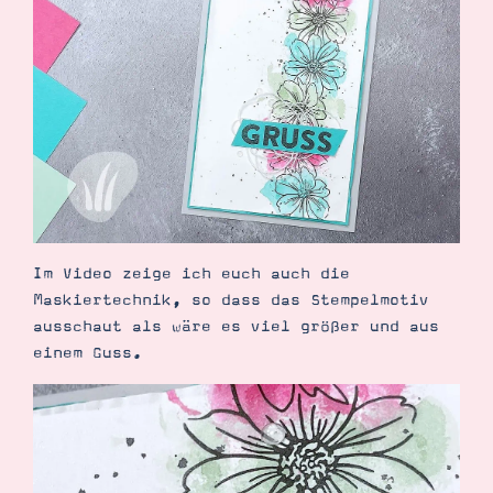
Demonstrator werden
Blog
Gutscheine
Produkte erklärt
Über mich
Über Stampin’ Up!
Im Video zeige ich euch auch die
Tipps & Tricks
Maskiertechnik, so dass das Stempelmotiv
Ordnungstipps
ausschaut als wäre es viel größer und aus
einem Guss.