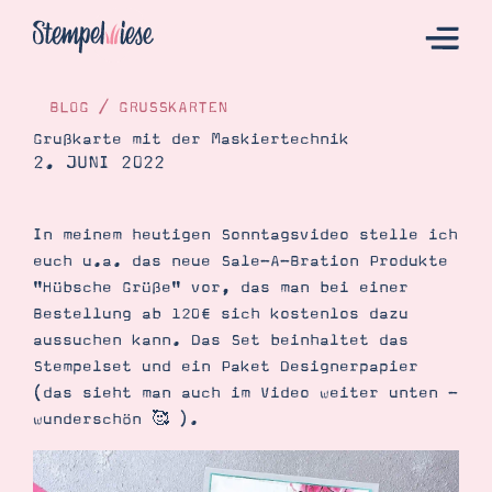
BLOG
/
GRUSSKARTEN
Grußkarte mit der Maskiertechnik
2. JUNI 2022
Hier Starten
Katalog
In meinem heutigen Sonntagsvideo stelle ich
Bestellen
euch u.a. das neue Sale-A-Bration Produkte
Kontakt
"Hübsche Grüße" vor, das man bei einer
Bestellung ab 120€ sich kostenlos dazu
aussuchen kann. Das Set beinhaltet das
Stempelset und ein Paket Designerpapier
(das sieht man auch im Video weiter unten -
wunderschön 🥰 ).
Angebote