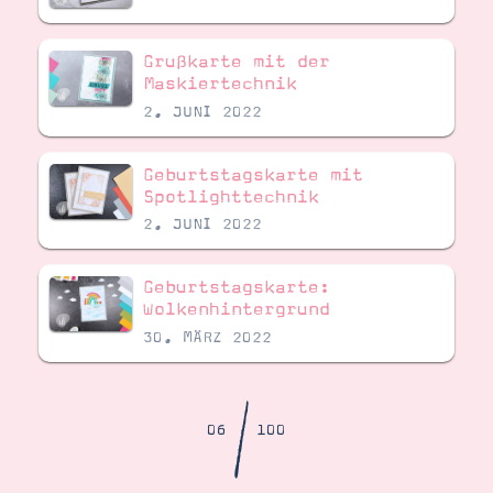
Demonstrator werden
Blog
Gutscheine
Grußkarte mit der
Produkte erklärt
Maskiertechnik
Über mich
2. JUNI 2022
Über Stampin’ Up!
Geburtstagskarte mit
Spotlighttechnik
2. JUNI 2022
Geburtstagskarte:
Tipps & Tricks
Ordnungstipps
Wolkenhintergrund
30. MÄRZ 2022
/
06
100