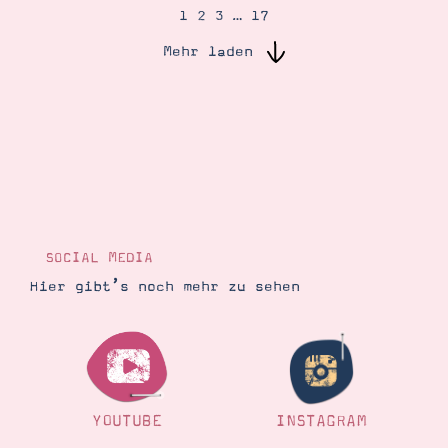
1
2
3
…
17
Mehr laden
Suche
Impressum
Datenschutz
SOCIAL MEDIA
Hier gibt’s noch mehr zu sehen
YOUTUBE
INSTAGRAM