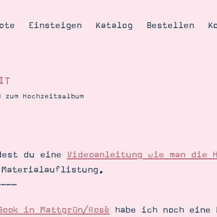
ote
Einsteigen
Katalog
Bestellen
K
IT
d zum Hochzeitsalbum
Tipps & Tricks
te
Ordnungstipp
trator werden
dest du eine
Videoanleitung wie man die 
eine
 Materialauflistung.
kte erklärt
----
mich
Stampin’ Up!
Book in Mattgrün/Rosè
habe ich noch eine 