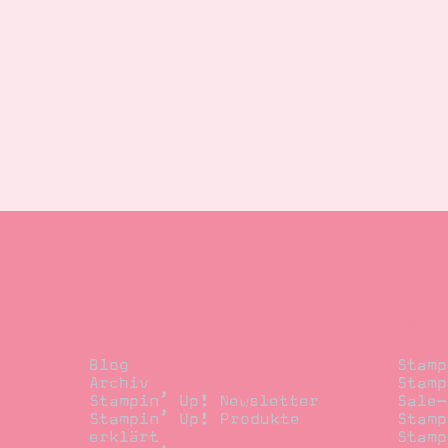
Blog
Beste
Blog
Stamp
Archiv
Stamp
Stampin’ Up! Newsletter
Sale-
Stampin’ Up! Produkte
Stamp
erklärt
Stamp