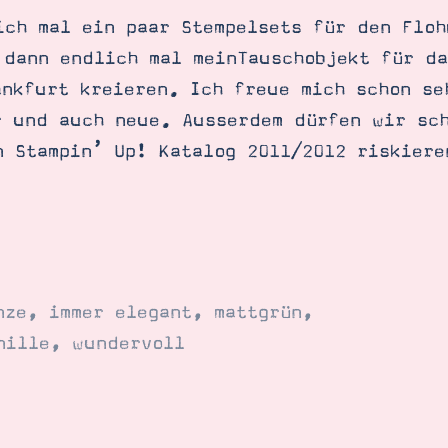
ich mal ein paar Stempelsets für den Floh
 dann endlich mal meinTauschobjekt für da
ankfurt kreieren. Ich freue mich schon se
r und auch neue. Ausserdem dürfen wir sc
n Stampin’ Up! Katalog 2011/2012 riskiere
nze
,
immer elegant
,
mattgrün
,
nille
,
wundervoll