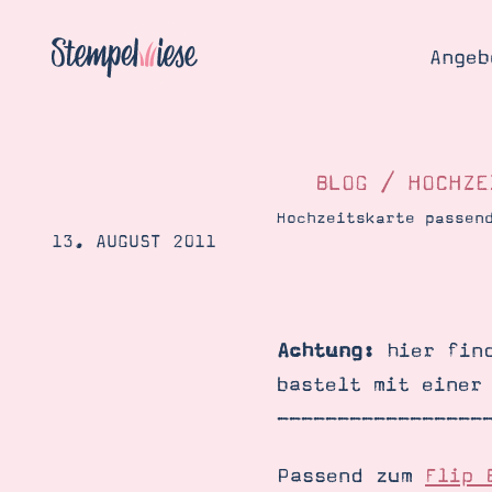
Angeb
BLOG
/
HOCHZE
Hochzeitskarte passen
13. AUGUST 2011
Angebo
Hier
Demons
Starten
Blog
Achtung:
hier fin
Katalog
Gutsch
bastelt mit einer
Produ
Bestellen
-----------------
Über 
Kontakt
Über 
Passend zum
Flip 