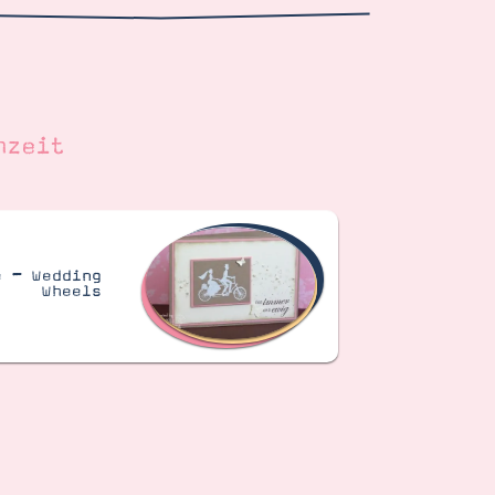
hzeit
e – Wedding
Wheels