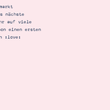
markt
s nächste
hr auf viele
hon einen ersten
n :love: