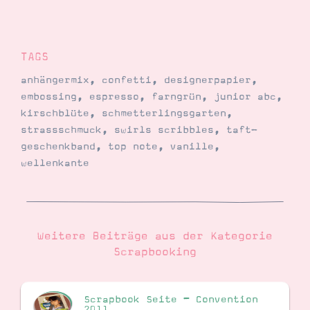
TAGS
anhängermix
,
confetti
,
designerpapier
,
embossing
,
espresso
,
farngrün
,
junior abc
,
kirschblüte
,
schmetterlingsgarten
,
strassschmuck
,
swirls scribbles
,
taft-
geschenkband
,
top note
,
vanille
,
wellenkante
Weitere Beiträge aus der Kategorie
Scrapbooking
Scrapbook Seite – Convention
2011