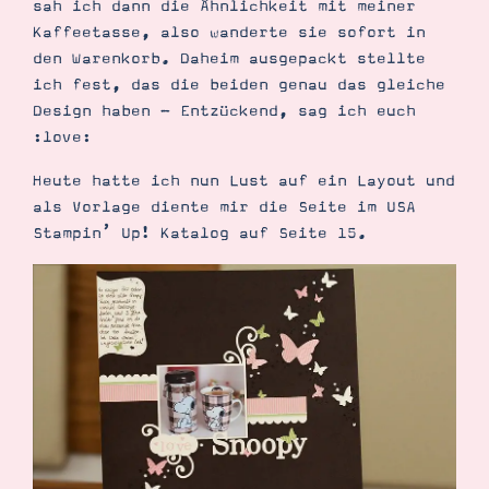
sah ich dann die Ähnlichkeit mit meiner
Demonstrator werden
Kaffeetasse, also wanderte sie sofort in
Blog
Gutscheine
den Warenkorb. Daheim ausgepackt stellte
Produkte erklärt
ich fest, das die beiden genau das gleiche
Über mich
Über Stampin’ Up!
Design haben - Entzückend, sag ich euch
:love:
Heute hatte ich nun Lust auf ein Layout und
als Vorlage diente mir die Seite im USA
Stampin’ Up! Katalog auf Seite 15.
Tipps & Tricks
Ordnungstipps