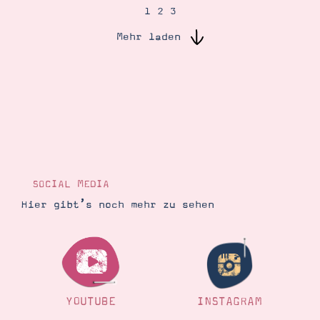
1
2
3
Mehr laden
Suche
Impressum
Datenschutz
SOCIAL MEDIA
Hier gibt’s noch mehr zu sehen
YOUTUBE
INSTAGRAM