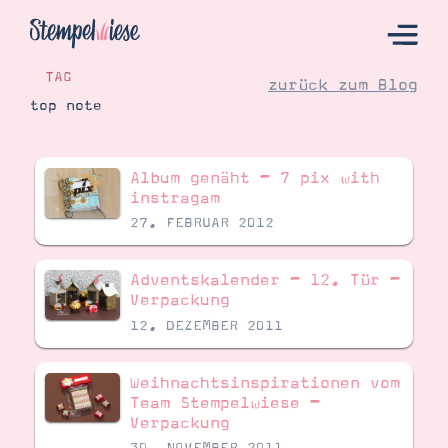
TAG
zurück zum Blog
top note
Hier Starten
Album genäht – 7 pix with
Katalog
instragam
27. FEBRUAR 2012
Bestellen
Kontakt
Adventskalender – 12. Tür –
Verpackung
12. DEZEMBER 2011
Weihnachtsinspirationen vom
Team Stempelwiese –
Verpackung
Angebote
30. NOVEMBER 2011