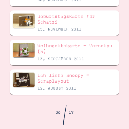
Demonstrator werden
Blog
Gutscheine
Geburtstagskarte für
Produkte erklärt
Schatzi
Über mich
Über Stampin’ Up!
15. NOVEMBER 2011
Weihnachtskarte – Vorschau
(5)
13. SEPTEMBER 2011
Ich liebe Snoopy –
Tipps & Tricks
Ordnungstipps
Scraplayout
12. AUGUST 2011
/
06
17