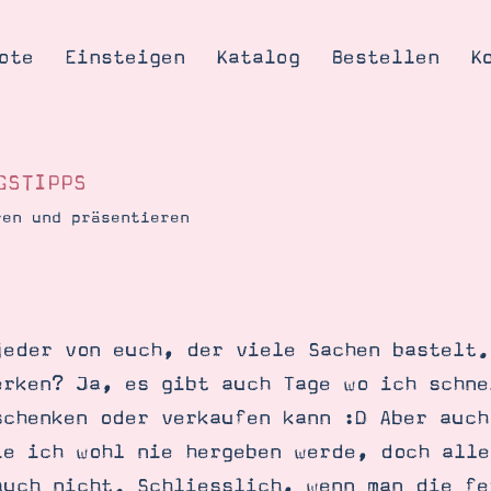
ote
Einsteigen
Katalog
Bestellen
K
GSTIPPS
ren und präsentieren
Tipps & Tricks
te
Ordnungstipp
trator werden
jeder von euch, der viele Sachen bastelt.
eine
erken? Ja, es gibt auch Tage wo ich schne
kte erklärt
schenken oder verkaufen kann :D Aber auch
mich
ie ich wohl nie hergeben werde, doch alle
Stampin’ Up!
auch nicht. Schliesslich, wenn man die fe