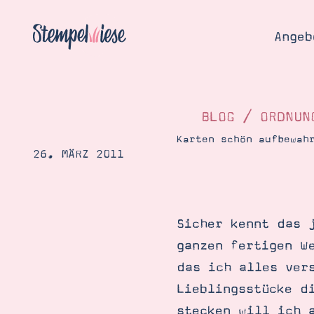
Angeb
BLOG
/
ORDNUN
Karten schön aufbewah
26. MÄRZ 2011
Angebo
Hier
Demons
Starten
Blog
Sicher kennt das 
Katalog
Gutsch
ganzen fertigen W
Produ
Bestellen
das ich alles ver
Über 
Kontakt
Lieblingsstücke d
Über 
stecken will ich 