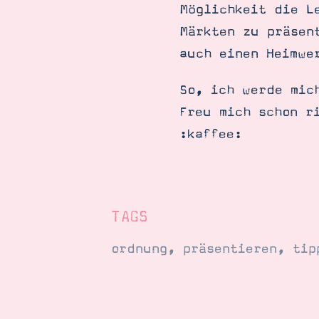
Möglichkeit die L
Märkten zu präsen
auch einen Heimwe
So, ich werde mic
Freu mich schon r
:kaffee:
TAGS
ordnung
,
präsentieren
,
tip