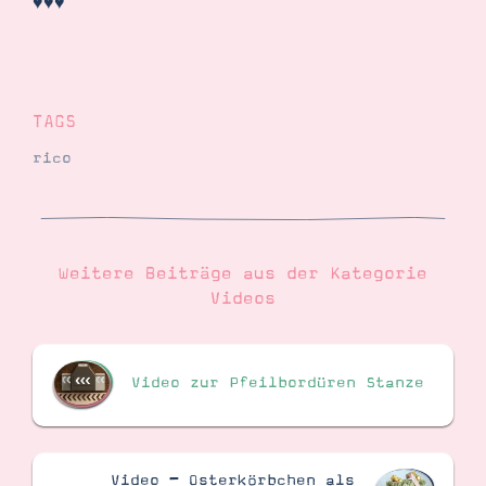
♥♥♥
Demonstrator werden
Blog
Gutscheine
Produkte erklärt
Über mich
Über Stampin’ Up!
TAGS
rico
Weitere Beiträge aus der Kategorie
Tipps & Tricks
Videos
Ordnungstipps
Video zur Pfeilbordüren Stanze
Video – Osterkörbchen als