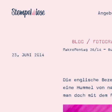
Angeb
BLOG
/
FOTOGR
MakroMontag 26/14 – B
23. JUNI 2014
Angebo
Hier
Demons
Starten
Blog
Die englische Bez
Katalog
Gutsch
eine Hummel von n
Produ
Bestellen
man doch mit dem 
Über 
Kontakt
Über 