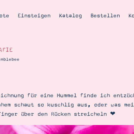
ote
Einsteigen
Katalog
Bestellen
K
AFIE
umblebee
Tipps & Tricks
te
Ordnungstipp
trator werden
eichnung für eine Hummel finde ich entzüc
eine
ahem schaut so kuschlig aus, oder was mei
kte erklärt
Finger über den Rücken streicheln ❤
mich
Stampin’ Up!