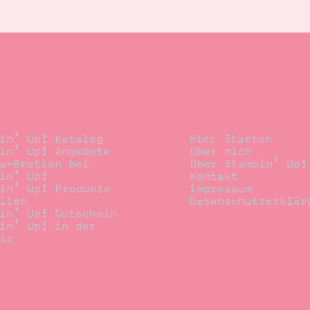
llen
Stempelwiese
in’ Up! Katalog
Hier Starten
in’ Up! Angebote
Über mich
a-Bration bei
Über Stampin’ Up!
in’ Up!
Kontakt
in’ Up! Produkte
Impressum
llen
Datenschutzerklär
in’ Up! Gutschein
in’ Up! in der
iz