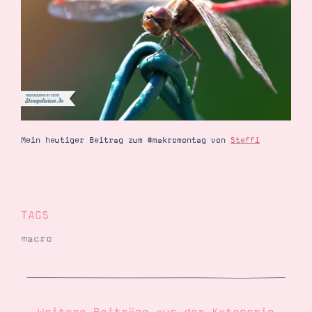
Demonstrator werden
Blog
Gutscheine
Produkte erklärt
Über mich
Über Stampin’ Up!
Mein heutiger Beitrag zum #makromontag von
Steffi
Tipps & Tricks
Ordnungstipps
TAGS
macro