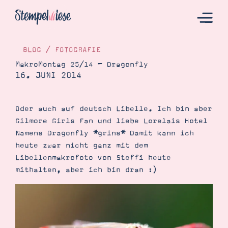
BLOG
/
FOTOGRAFIE
MakroMontag 25/14 – Dragonfly
16. JUNI 2014
Hier Starten
Katalog
Oder auch auf deutsch Libelle. Ich bin aber
Bestellen
Gilmore Girls Fan und liebe Lorelais Hotel
Kontakt
Namens Dragonfly *grins* Damit kann ich
heute zwar nicht ganz mit dem
Libellenmakrofoto von Steffi heute
mithalten, aber ich bin dran :)
Angebote