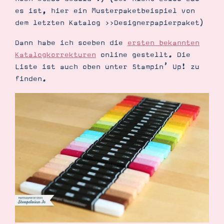
Demonstrator werden
es ist, hier ein Musterpaketbeispiel von
Blog
dem letzten Katalog >>Designerpapierpaket)
Gutscheine
Produkte erklärt
Dann habe ich soeben die
ersten bekannten
Über mich
Über Stampin’ Up!
Katalogkorrekturen
online gestellt. Die
Liste ist auch oben unter Stampin’ Up! zu
finden.
Tipps & Tricks
Ordnungstipps