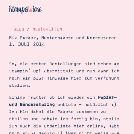
BLOG
/
NEUIGKEITEN
Mix Marker, Musterpakete und Korrekturen
1. JULI 2014
Hier Starten
Katalog
So, die ersten Bestellungen sind schon an
Bestellen
Stampin’ Up! übermittelt und nun kann ich
Kontakt
noch ein paar Hinweise hier zur Verfügung
stellen.
Einige fragten ob ich wieder ein
Papier-
und Bändersharing
anbiete - natürlich :)
Ich bin dabei die Pakete zusammen zu
stellen und sobald ich fertig bin, stelle
ich euch die Orderliste hier online. Habt
Angebote
noch etwas Geduld :) (Wer nicht weiss was