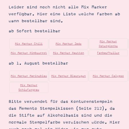
Leider sind noch nicht alle Mix Marker
verfügbar. Hier eine Liste welche Farben ab
wann bestellbar sind.
Suche
Impressum
Datenschutz
ab Sofort bestellbar
Mix Marker
Mix Marker Chili
Mix Marker Jade
Osterglocke
Mix Marker Himbeerrot
Mix Marker Hautton
Farbaufheller
ab 1. August bestellbar
Mix Marker Marineblau
Mix Marker Blauregen
Mix Marker Calypso
Mix Marker
Schiefergrau
Bitte verwendet für das Konturenstempeln
das Memento Stempelkissen (Seite 212), da
die Stifte auf Alkoholbasis sind und die
normale Stempelfarbe verwischen würde. Hier