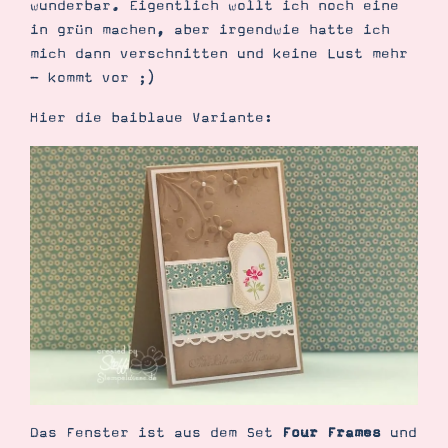
wunderbar. Eigentlich wollt ich noch eine
Demonstrator werden
in grün machen, aber irgendwie hatte ich
Blog
Gutscheine
mich dann verschnitten und keine Lust mehr
Produkte erklärt
- kommt vor ;)
Über mich
Über Stampin’ Up!
Hier die baiblaue Variante:
Tipps & Tricks
Ordnungstipps
Das Fenster ist aus dem Set
Four Frames
und