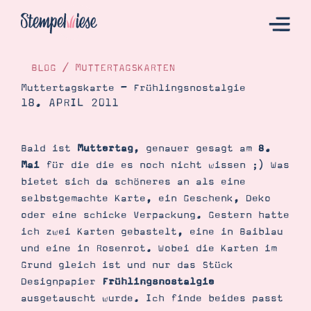
BLOG
/
MUTTERTAGSKARTEN
Muttertagskarte – Frühlingsnostalgie
18. APRIL 2011
Hier Starten
Katalog
Bald ist
Muttertag
, genauer gesagt am
8.
Bestellen
Mai
für die die es noch nicht wissen ;) Was
Kontakt
bietet sich da schöneres an als eine
selbstgemachte Karte, ein Geschenk, Deko
oder eine schicke Verpackung. Gestern hatte
ich zwei Karten gebastelt, eine in Baiblau
und eine in Rosenrot. Wobei die Karten im
Grund gleich ist und nur das Stück
Designpapier
Frühlingsnostalgie
ausgetauscht wurde. Ich finde beides passt
Angebote