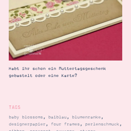
Habt ihr schon ein Muttertagsgeschenk
gebastelt oder eine Karte?
TAGS
baby blossoms
,
baiblau
,
blumenranke
,
designerpapier
,
four frames
,
perlenschmuck
,