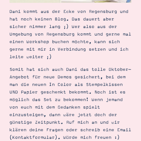
Demonstrator werden
Blog
Dani kommt aus der Ecke von Regensburg und
Gutscheine
hat noch keinen Blog. Das dauert aber
Produkte erklärt
sicher nimmer lang ;) Wer also aus der
Über mich
Über Stampin’ Up!
Umgebung von Regensburg kommt und gerne mal
einen Workshop buchen möchte, kann sich
gerne mit mir in Verbindung setzen und ich
leite weiter ;)
Somit hat sich auch Dani das tolle Oktober-
Angebot für neue Demos gesichert, bei dem
Tipps & Tricks
man die neuen In Color als Stempelkissen
Ordnungstipps
UND Papier geschenkt bekommt. Noch ist es
möglich das Set zu bekommen! Wenn jemand
von euch mit dem Gedanken spielt
einzusteigen, dann wäre jetzt doch der
günstige Zeitpunkt. Ruf mich an und wir
klären deine Fragen oder schreib eine Email
(Kontaktformular). Würde mich freuen :)