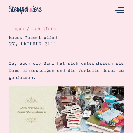
BLOG
/
SONSTIGES
Neues Teammitglied
27. OKTOBER 2011
Hier Starten
Katalog
Ja, auch die Dani hat sich entschlossen als
Bestellen
Demo einzusteigen und die Vorteile derer zu
Kontakt
geniessen.
Angebote