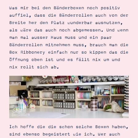
Demonstrator werden
Was mir bei den Bänderboxen noch positiv
Blog
Gutscheine
auffiel, dass die Bänderrollen auch von der
Produkte erklärt
Breite her den Platz wunderbar ausnutzen,
Über mich
als wäre das auch noch abgemessen. Und wenn
Über Stampin’ Up!
man mal ausser Haus muss und ein paar
Bänderrollen mitnehmen muss, brauch man die
Box Ribbonery einfach nur so kippen das die
Öffnung oben ist und es fällt nix um und
nix rollt sich ab.
Tipps & Tricks
Ordnungstipps
Ich hoffe die die schon solche Boxen haben,
sind ebenso begeistert wie ich. Wer auch