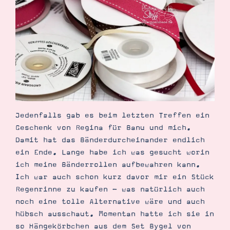
Demonstrator werden
Blog
Gutscheine
Produkte erklärt
Über mich
Über Stampin’ Up!
Jedenfalls gab es beim letzten Treffen ein
Geschenk von Regina für Banu und mich.
Tipps & Tricks
Damit hat das Bänderdurcheinander endlich
Ordnungstipps
ein Ende. Lange habe ich was gesucht worin
ich meine Bänderrollen aufbewahren kann.
Ich war auch schon kurz davor mir ein Stück
Regenrinne zu kaufen - was natürlich auch
noch eine tolle Alternative wäre und auch
hübsch ausschaut. Momentan hatte ich sie in
so Hängekörbchen aus dem Set Bygel von