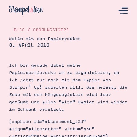
BLOG
/
ORDNUNGSTIPPS
Wohin mit den Papierresten
8. APRIL 2010
Hier Starten
Katalog
Ich bin gerade dabei meine
Bestellen
Papiersortierecke um zu organisieren, da
Kontakt
ich jetzt nur noch mit dem Papier von
Stampin’ Up! arbeiten will. Das heisst, die
Ecke mit den Hängeregistern wird leer
geräumt und alles "alte" Papier wird wieder
im Schrank verstaut.
[caption id="attachment_130"
align="aligncenter" width="430"
Angebote
caption="Meine Papiersortieranlage"]