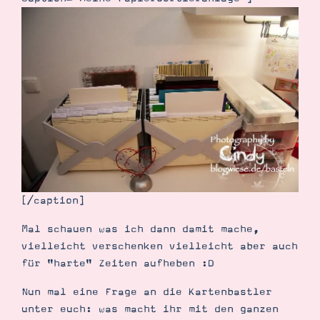
Demonstrator werden
Blog
Gutscheine
Produkte erklärt
Über mich
Über Stampin’ Up!
Tipps & Tricks
Ordnungstipps
[/caption]
Mal schauen was ich dann damit mache,
vielleicht verschenken vielleicht aber auch
für "harte" Zeiten aufheben :D
Nun mal eine Frage an die Kartenbastler
unter euch: was macht ihr mit den ganzen