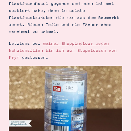
Demonstrator werden
Plastikschüssel gegeben und wenn ich mal
Blog
sortiert habe, dann in solche
Gutscheine
Plastiksetzkästen die man aus dem Baumarkt
Produkte erklärt
kennt. Riesen Teile und die Fächer aber
Über mich
Über Stampin’ Up!
manchmal zu schmal.
Letztens bei
meiner Shoppingtour wegen
Nähutensilien bin ich auf Stapeldosen von
Prym
gestossen.
Tipps & Tricks
Ordnungstipps