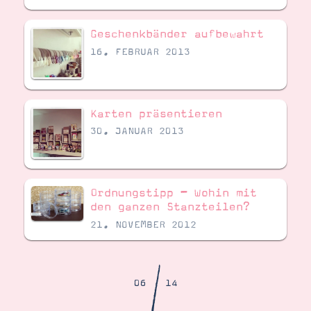
Demonstrator werden
Blog
Geschenkbänder aufbewahrt
Gutscheine
Produkte erklärt
16. FEBRUAR 2013
Über mich
Über Stampin’ Up!
Karten präsentieren
30. JANUAR 2013
Tipps & Tricks
Ordnungstipp – Wohin mit
Ordnungstipps
den ganzen Stanzteilen?
21. NOVEMBER 2012
/
06
14