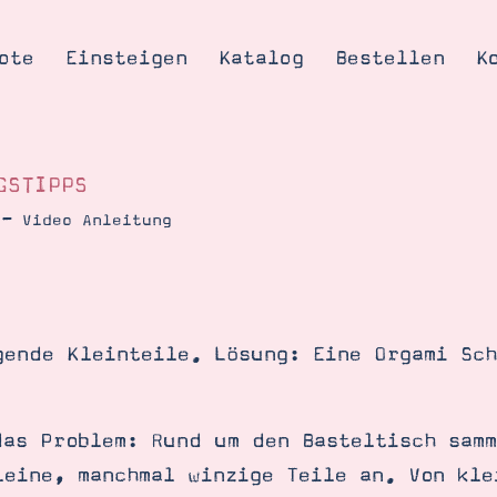
ote
Einsteigen
Katalog
Bestellen
K
GSTIPPS
 – Video Anleitung
Tipps & Tricks
te
Ordnungstipp
trator werden
gende Kleinteile. Lösung: Eine Orgami Sch
eine
kte erklärt
mich
das Problem: Rund um den Basteltisch samm
Stampin’ Up!
leine, manchmal winzige Teile an. Von kle