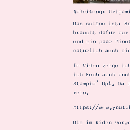
Anleitung: Origam
Das schöne ist: S
braucht dafür nur
und ein paar Minu
natürlich auch di
Im Video zeige ic
ich Euch auch noc
Stampin’ Up!. Da 
rein.
https://www.youtu
Die im Video verw