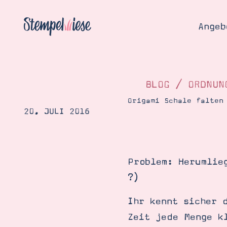
Angeb
BLOG
/
ORDNUN
Origami Schale falten
20. JULI 2016
Angebo
Hier
Demons
Starten
Blog
Problem: Herumlie
Katalog
Gutsch
?)
Produ
Bestellen
Über 
Ihr kennt sicher 
Kontakt
Über 
Zeit jede Menge k