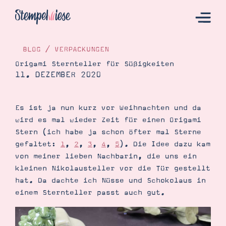
BLOG
/
VERPACKUNGEN
Origami Sternteller für Süßigkeiten
11. DEZEMBER 2020
Hier Starten
Katalog
Es ist ja nun kurz vor Weihnachten und da
Bestellen
wird es mal wieder Zeit für einen Origami
Kontakt
Stern (ich habe ja schon öfter mal Sterne
gefaltet:
1
,
2
,
3
,
4
,
5
). Die Idee dazu kam
von meiner lieben Nachbarin, die uns ein
kleinen Nikolausteller vor die Tür gestellt
hat. Da dachte ich Nüsse und Schokolaus in
einem Sternteller passt auch gut.
Angebote