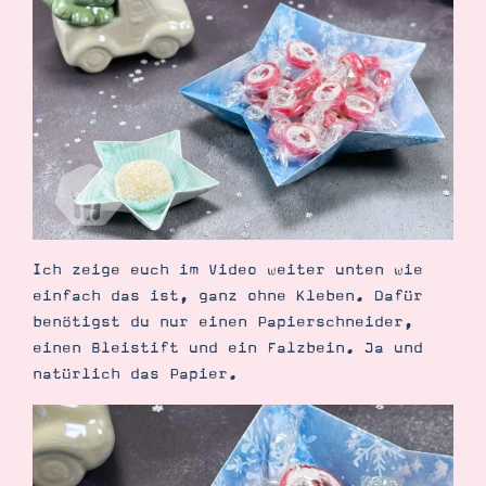
Demonstrator werden
Blog
Gutscheine
Produkte erklärt
Über mich
Über Stampin’ Up!
Ich zeige euch im Video weiter unten wie
Tipps & Tricks
einfach das ist, ganz ohne Kleben. Dafür
Ordnungstipps
benötigst du nur einen Papierschneider,
einen Bleistift und ein Falzbein. Ja und
natürlich das Papier.