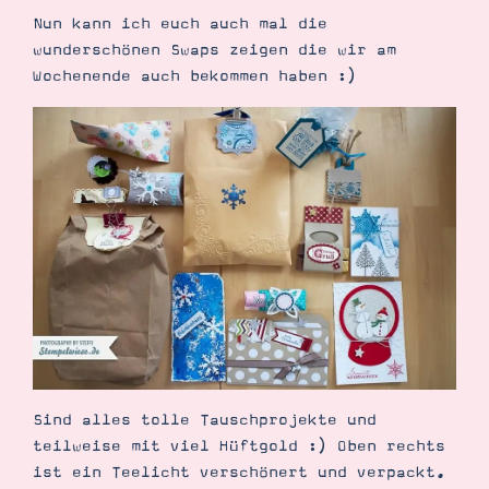
Demonstrator werden
Nun kann ich euch auch mal die
Blog
wunderschönen Swaps zeigen die wir am
Gutscheine
Produkte erklärt
Wochenende auch bekommen haben :)
Über mich
Über Stampin’ Up!
Tipps & Tricks
Ordnungstipps
Sind alles tolle Tauschprojekte und
teilweise mit viel Hüftgold :) Oben rechts
ist ein Teelicht verschönert und verpackt.