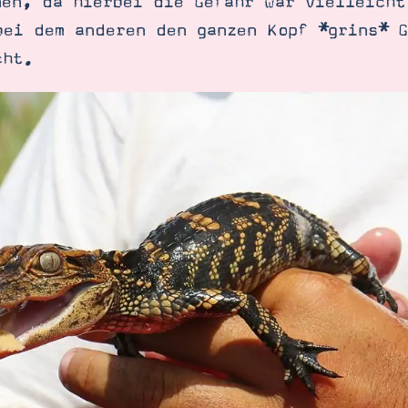
nen, da hierbei die Gefahr war vielleicht
bei dem anderen den ganzen Kopf *grins* G
cht.