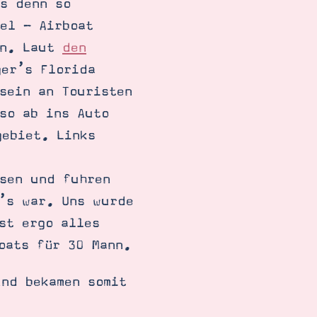
as denn so
el - Airboat
en. Laut
den
ger’s Florida
sein an Touristen
so ab ins Auto
gebiet. Links
ssen und fuhren
r’s war. Uns wurde
st ergo alles
oats für 30 Mann.
und bekamen somit