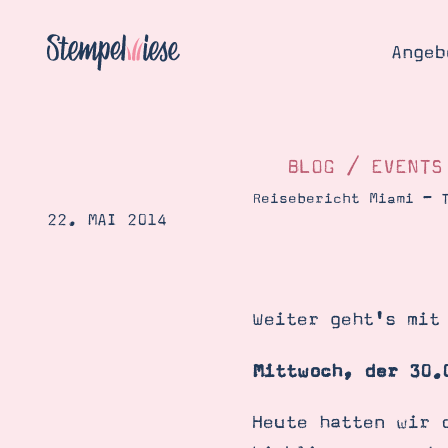
Angeb
BLOG
/
EVENTS
Reisebericht Miami – 
22. MAI 2014
Angebo
Hier
Demons
Starten
Blog
Weiter geht's mit
Katalog
Gutsch
Produ
Bestellen
Mittwoch, der 30.
Über 
Kontakt
Über 
Heute hatten wir 