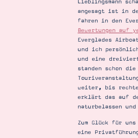
Lieblingsmann sch
angesagt ist in d
fahren in den Eve
Bewertungen auf y
Everglades Airboa
und ich persönlic
und eine dreivier
standen schon die
Touriveranstaltun
weiter, bis recht
erklärt das auf d
naturbelassen und
Zum Glück für uns
eine Privatführun
Suche
Impressum
Datenschutz