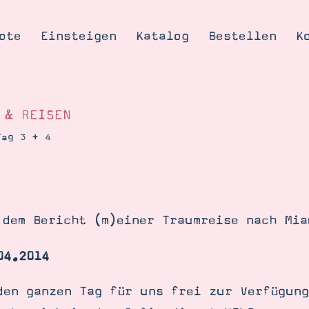
ote
Einsteigen
Katalog
Bestellen
K
 & REISEN
Tag 3 + 4
Tipps & Tricks
te
Ordnungstipp
trator werden
 dem Bericht (m)einer Traumreise nach Mia
eine
kte erklärt
04.2014
mich
Stampin’ Up!
den ganzen Tag für uns frei zur Verfügung