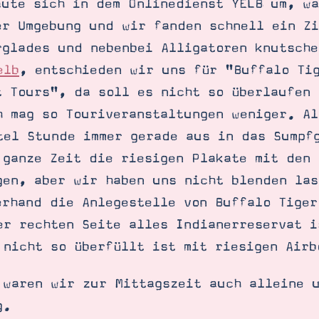
aute sich in dem Onlinedienst YELB um, w
er Umgebung und wir fanden schnell ein Zi
rglades und nebenbei Alligatoren knutsch
elb
, entschieden wir uns für "Buffalo Ti
t Tours", da soll es nicht so überlaufen 
h mag so Touriveranstaltungen weniger. Al
tel Stunde immer gerade aus in das Sumpf
 ganze Zeit die riesigen Plakate mit den
gen, aber wir haben uns nicht blenden la
erhand die Anlegestelle von Buffalo Tige
er rechten Seite alles Indianerreservat i
 nicht so überfüllt ist mit riesigen Airb
SUCHE
 waren wir zur Mittagszeit auch alleine 
g.