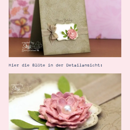
Demonstrator werden
Blog
Gutscheine
Produkte erklärt
Über mich
Über Stampin’ Up!
Hier die Blüte in der Detailansicht:
Tipps & Tricks
Ordnungstipps