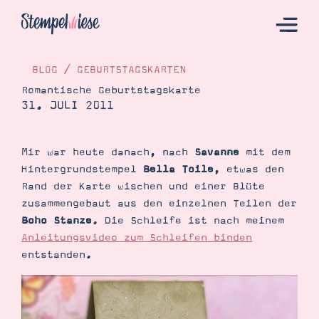
BLOG
/
GEBURTSTAGSKARTEN
Romantische Geburtstagskarte
31. JULI 2011
Hier Starten
Katalog
Mir war heute danach, nach
Savanne
mit dem
Bestellen
Hintergrundstempel
Bella Toile
, etwas den
Kontakt
Rand der Karte wischen und einer Blüte
zusammengebaut aus den einzelnen Teilen der
Boho Stanze
. Die Schleife ist nach meinem
Anleitungsvideo zum Schleifen binden
entstanden.
Angebote