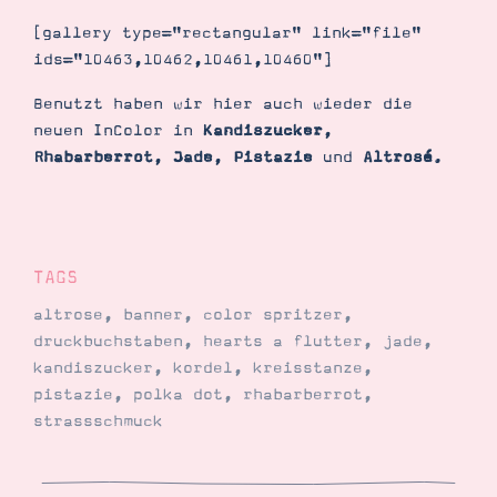
Demonstrator werden
[gallery type="rectangular" link="file"
Blog
Gutscheine
ids="10463,10462,10461,10460"]
Produkte erklärt
Über mich
Benutzt haben wir hier auch wieder die
Über Stampin’ Up!
neuen InColor in
Kandiszucker
,
Rhabarberrot
,
Jade
,
Pistazie
und
Altrosé
.
TAGS
Tipps & Tricks
Ordnungstipps
altrose
,
banner
,
color spritzer
,
druckbuchstaben
,
hearts a flutter
,
jade
,
kandiszucker
,
kordel
,
kreisstanze
,
pistazie
,
polka dot
,
rhabarberrot
,
strassschmuck