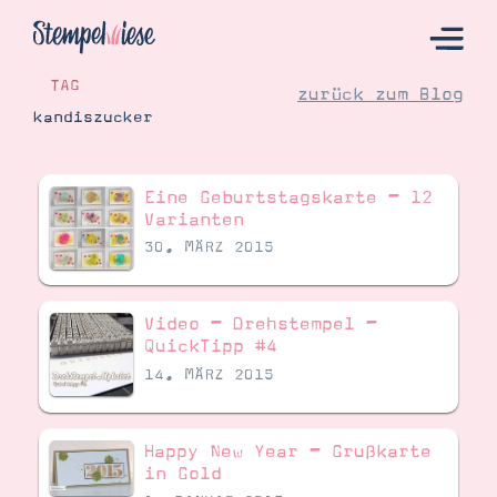
TAG
zurück zum Blog
kandiszucker
Hier Starten
Eine Geburtstagskarte – 12
Katalog
Varianten
30. MÄRZ 2015
Bestellen
Kontakt
Video – Drehstempel –
QuickTipp #4
14. MÄRZ 2015
Happy New Year – Grußkarte
in Gold
Angebote