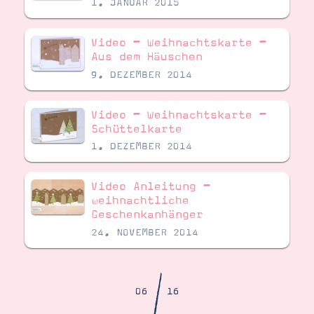
1. JANUAR 2015
Demonstrator werden
Blog
Gutscheine
Video – Weihnachtskarte –
Produkte erklärt
Aus dem Häuschen
Über mich
Über Stampin’ Up!
9. DEZEMBER 2014
Video – Weihnachtskarte –
Schüttelkarte
1. DEZEMBER 2014
Video Anleitung –
Tipps & Tricks
Ordnungstipps
weihnachtliche
Geschenkanhänger
24. NOVEMBER 2014
/
06
16