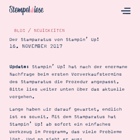
BLOG
/
NEUIGKEITEN
Der Stamparatus von Stampin’ Up!
16. NOVEMBER 2017
Hier Starten
Katalog
Update:
Stampin’ Up! hat nach der enormane
Bestellen
Nachfrage beim ersten Vorverkaufstermins
Kontakt
des Stamparatus die Prozedur angepasst.
Bitte lies weiter unten über das aktuelle
vorgehen.
Lange haben wir darauf gewartet, endlich
ist es soweit. Mit dem Stamparatus hat
Stampin’ Up! ab sofort ein einfaches
Werkzeug im Programm, das viele Probleme
Angebote
löst. Und so sieht er aus: