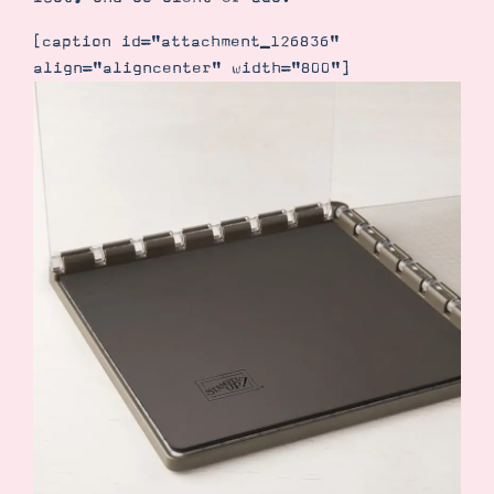
Demonstrator werden
Blog
[caption id="attachment_126836"
Gutscheine
align="aligncenter" width="800"]
Produkte erklärt
Über mich
Über Stampin’ Up!
Tipps & Tricks
Ordnungstipps