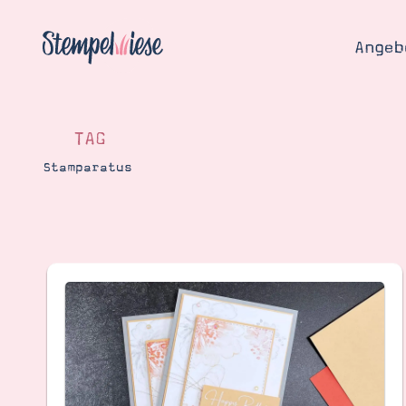
Angeb
TAG
Stamparatus
Angebo
Hier
Demons
Starten
Blog
Katalog
Gutsch
Produ
Bestellen
Über 
Kontakt
Über 