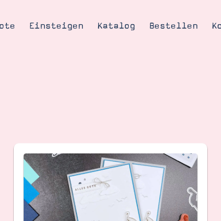
ote
Einsteigen
Katalog
Bestellen
K
Tipps & Tricks
te
Ordnungstipp
trator werden
eine
kte erklärt
mich
Stampin’ Up!