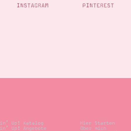
INSTAGRAM
PINTEREST
llen
Stempelwiese
in’ Up! Katalog
Hier Starten
in’ Up! Angebote
Über mich