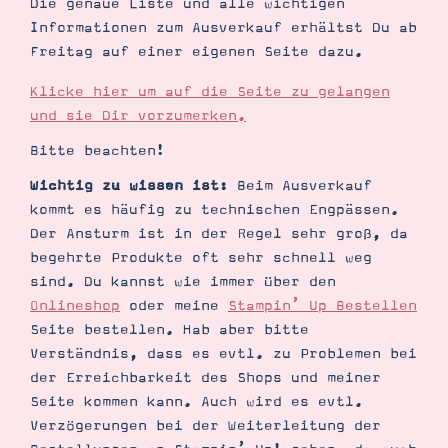
Die genaue Liste und alle wichtigen
Demonstrator werden
Informationen zum Ausverkauf erhältst Du ab
Blog
Gutscheine
Freitag auf einer eigenen Seite dazu.
Produkte erklärt
Über mich
Klicke hier um auf die Seite zu gelangen
Über Stampin’ Up!
und sie Dir vorzumerken.
Bitte beachten!
Wichtig zu wissen ist:
Beim Ausverkauf
kommt es häufig zu technischen Engpässen.
Der Ansturm ist in der Regel sehr groß, da
begehrte Produkte oft sehr schnell weg
Tipps & Tricks
Ordnungstipps
sind. Du kannst wie immer über den
Onlineshop
oder meine
Stampin’ Up Bestellen
Seite bestellen. Hab aber bitte
Verständnis, dass es evtl. zu Problemen bei
der Erreichbarkeit des Shops und meiner
Seite kommen kann. Auch wird es evtl.
Verzögerungen bei der Weiterleitung der