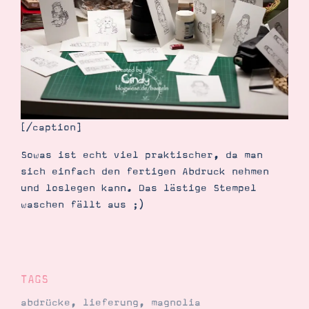
Demonstrator werden
Blog
Gutscheine
Produkte erklärt
Über mich
Über Stampin’ Up!
[/caption]
Sowas ist echt viel praktischer, da man
sich einfach den fertigen Abdruck nehmen
Tipps & Tricks
und loslegen kann. Das lästige Stempel
Ordnungstipps
waschen fällt aus ;)
TAGS
abdrücke
,
lieferung
,
magnolia