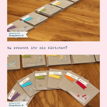
Demonstrator werden
Blog
Gutscheine
Produkte erklärt
Über mich
Über Stampin’ Up!
Na erkennt ihr die Kärtchen?
Tipps & Tricks
Ordnungstipps