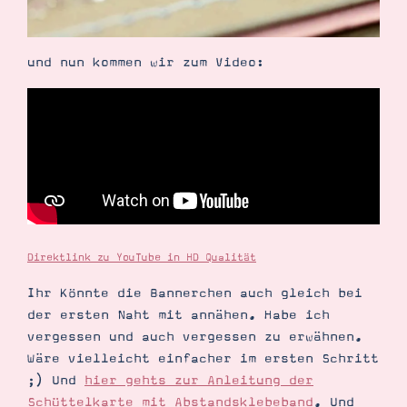
und nun kommen wir zum Video:
Direktlink zu YouTube in HD Qualität
Ihr Könnte die Bannerchen auch gleich bei
der ersten Naht mit annähen. Habe ich
vergessen und auch vergessen zu erwähnen.
Wäre vielleicht einfacher im ersten Schritt
;) Und
hier gehts zur Anleitung der
Schüttelkarte mit Abstandsklebeband
. Und