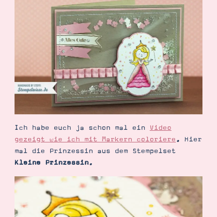
Demonstrator werden
Blog
Gutscheine
Produkte erklärt
Über mich
Über Stampin’ Up!
Ich habe euch ja schon mal ein
Video
Tipps & Tricks
Ordnungstipps
gezeigt wie ich mit Markern coloriere
. Hier
mal die Prinzessin aus dem Stempelset
Kleine Prinzessin
.